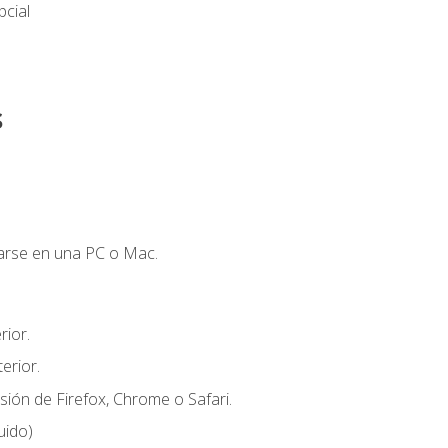
cial
s
zarse en una PC o Mac.
ior.
erior.
sión de Firefox, Chrome o Safari.
uido)