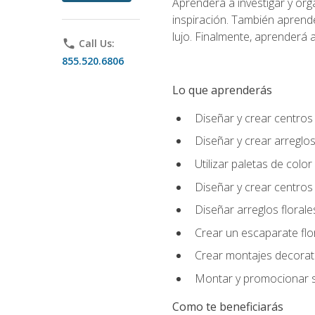
Aprenderá a investigar y org
inspiración. También aprende
lujo. Finalmente, aprenderá a
phone
Call Us:
855.520.6806
Lo que aprenderás
Diseñar y crear centros
Diseñar y crear arreglos
Utilizar paletas de color
Diseñar y crear centros
Diseñar arreglos florale
Crear un escaparate flo
Crear montajes decorati
Montar y promocionar se
Como te beneficiarás