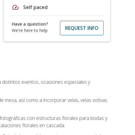
speed
Self paced
Have a question?
REQUEST INFO
We're here to help
a distintos eventos, ocasiones especiales y
e mesa, así como a incorporar velas, velas votivas
otográficas con estructuras florales para bodas y
alaciones florales en cascada.