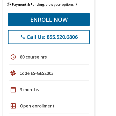
Payment & Funding:
view your options
ENROLL NOW
Call Us: 855.520.6806
phone
schedule
80 course hrs
Code ES-GES2003
calendar_today
3 months
grid_on
Open enrollment