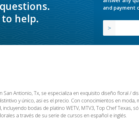
answer any qu
 questions.
and payment o
to help.
en San Antionio, Tx, se especializa en exquisito diseño floral / 
tintivo y único, asi es el precio. Con conocimientos en moda, m
l, incluyendo bodas de platino WETV, MTV3, Top Chef Texas, sól
rales a través de su serie de cursos en español e inglés.