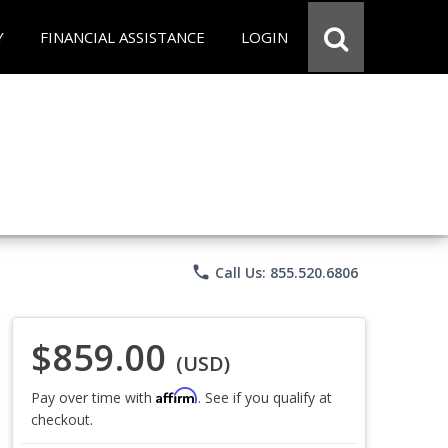
Y
FINANCIAL ASSISTANCE
LOGIN
phone
Call Us: 855.520.6806
$859.00
(USD)
Affirm
Pay over time with
. See if you qualify at
checkout.