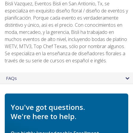
Bisli Vazquez, Eventos Bisli en San Antionio, Tx, se
especializa en exquisito diseño floral / diseño de eventos y
planificación. Porque cada evento es verdaderamente
distintivo y único, asi es el precio. Con conocimientos en
moda, mercadeo, y la gerencia, Bisli ha trabajado en
muchos eventos de alto nivel, incluyendo bodas de platino
WETV, MTV3, Top Chef Texas, sólo por nombrar algunos.
Se especializa en la enseñanza de diseñadores florales a
través de su serie de cursos en español e inglés.
FAQs
You've got questions.
We're here to help.