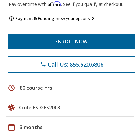
Affirm
Pay over time with
. See if you qualify at checkout.
Payment & Funding:
view your options
ENROLL NOW
Call Us: 855.520.6806
phone
schedule
80 course hrs
Code ES-GES2003
calendar_today
3 months