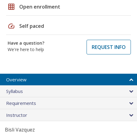
grid_on
Open enrollment
speed
Self paced
Have a question?
REQUEST INFO
We're here to help
Overview
Syllabus
Requirements
Instructor
Bisli Vazquez