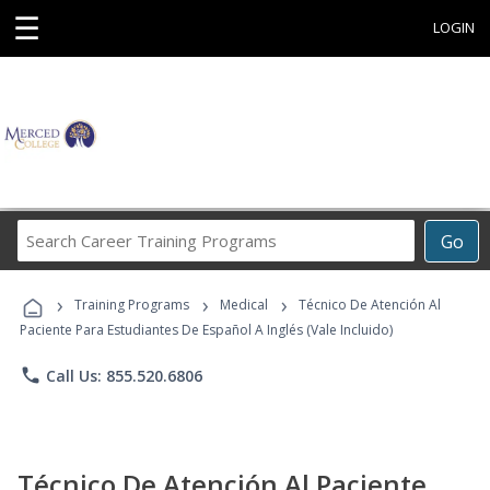
☰
LOGIN
Search
Go
Career
Training
›
›
›
Programs
Training Programs
Medical
Técnico De Atención Al
Paciente Para Estudiantes De Español A Inglés (Vale Incluido)
phone
Call Us: 855.520.6806
Técnico De Atención Al Paciente