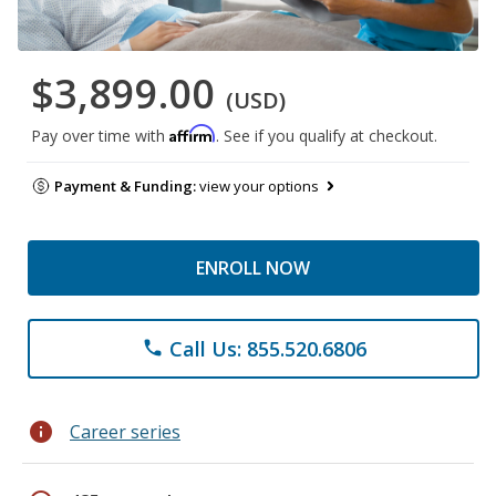
$3,899.00
(USD)
Affirm
Pay over time with
. See if you qualify at checkout.
Payment & Funding:
view your options
ENROLL NOW
Call Us: 855.520.6806
phone
info
Career series