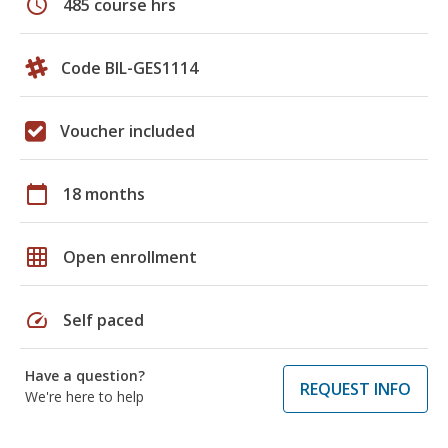
schedule
485 course hrs
Code BIL-GES1114
Voucher included
calendar_today
18 months
grid_on
Open enrollment
speed
Self paced
Have a question?
REQUEST INFO
We're here to help