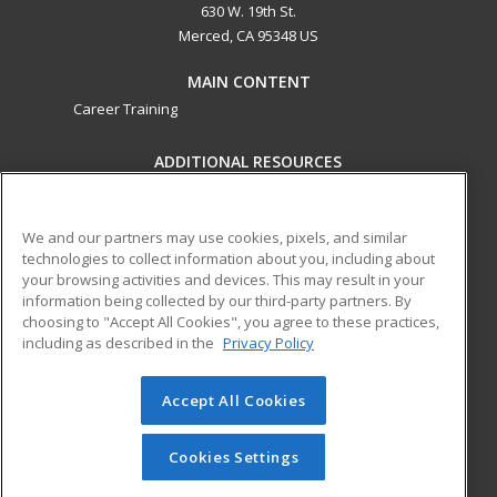
630 W. 19th St.
Merced, CA 95348 US
MAIN CONTENT
Career Training
ADDITIONAL RESOURCES
Military
Student Blog
Financial Assistance
We and our partners may use cookies, pixels, and similar
Help
technologies to collect information about you, including about
your browsing activities and devices. This may result in your
ed2go partners with this academic institution to provide
information being collected by our third-party partners. By
best-in-class non-credit online continuing education courses
choosing to "Accept All Cookies", you agree to these practices,
that empower today’s workforce with relevant and
including as described in the
Privacy Policy
transferable skills needed for career growth in high-demand
fields.
Accept All Cookies
© 2026 ed2go, a division of Cengage Learning. All rights
reserved. The material on this site cannot be reproduced or
Cookies Settings
redistributed unless you have obtained prior written