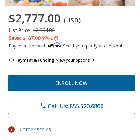
$2,777.00
(USD)
List Price:
$2,964.00
Save: $187.00
(6% off)
Affirm
Pay over time with
. See if you qualify at checkout.
Payment & Funding:
view your options
ENROLL NOW
Call Us: 855.520.6806
phone
info
Career series