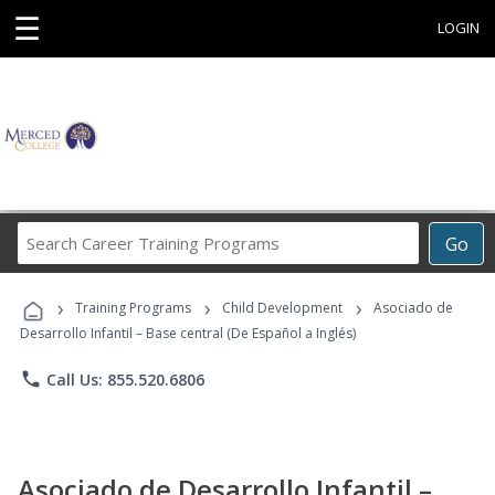
☰
LOGIN
Search
Go
Career
Training
›
›
›
Programs
Training Programs
Child Development
Asociado de
Desarrollo Infantil – Base central (De Español a Inglés)
phone
Call Us: 855.520.6806
Asociado de Desarrollo Infantil –