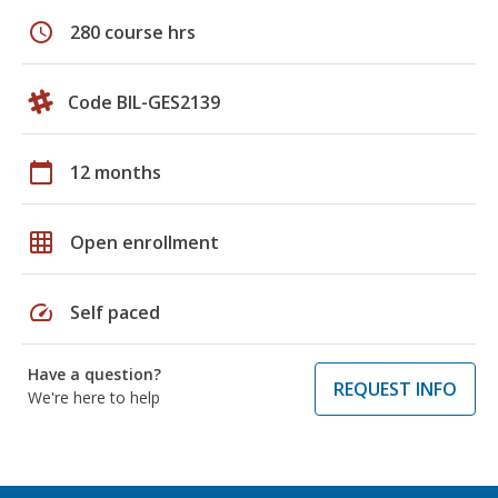
schedule
280 course hrs
Code BIL-GES2139
calendar_today
12 months
grid_on
Open enrollment
speed
Self paced
Have a question?
REQUEST INFO
We're here to help